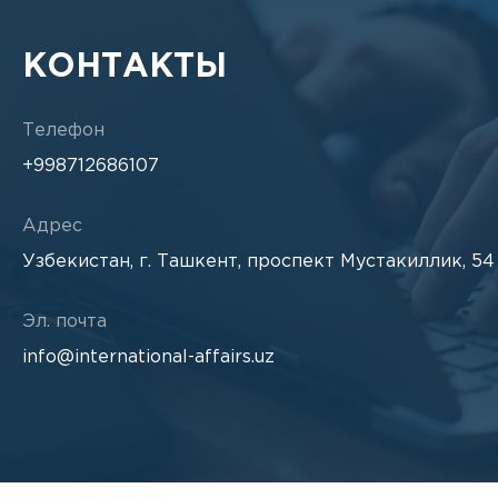
Посмотреть
Посмотреть
Скачать
Скачать
КОНТАКТЫ
7-8/2024 МЕЖДУНАРОДНЫЕ
5-6/2022 МЕЖДУНАРОДНЫЕ
ОТНОШЕНИЯ
ОТНОШЕНИЯ
2023
Телефон
+998712686107
Посмотреть
Посмотреть
Скачать
Скачать
1-2/2023 МЕЖДУНАРОДНЫЕ
Адрес
ОТНОШЕНИЯ
Узбекистан, г. Ташкент, проспект Мустакиллик, 54
Эл. почта
Посмотреть
Скачать
info@international-affairs.uz