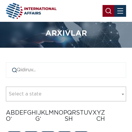
ARXIVLAR
Select a state
A
B
D
E
F
G
H
I
J
K
L
M
N
O
P
Q
R
S
T
U
V
X
Y
Z
Oʻ
Gʻ
SH
CH