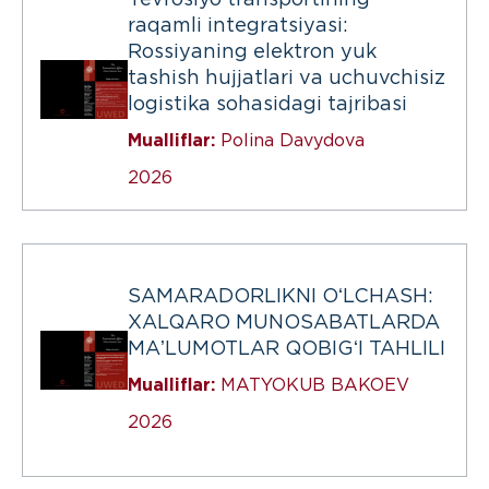
Yevrosiyo transportining
raqamli integratsiyasi:
Rossiyaning elektron yuk
tashish hujjatlari va uchuvchisiz
logistika sohasidagi tajribasi
Mualliflar:
Polina Davydova
2026
SAMARADORLIKNI OʻLCHASH:
XALQARO MUNOSABATLARDA
MAʼLUMOTLAR QOBIGʻI TAHLILI
Mualliflar:
MATYOKUB BAKOEV
2026