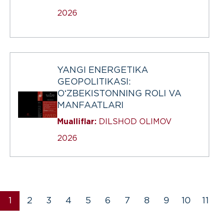
2026
YANGI ENERGETIKA
GEOPOLITIKASI:
OʻZBEKISTONNING ROLI VA
MANFAATLARI
Mualliflar:
DILSHOD OLIMOV
2026
1
2
3
4
5
6
7
8
9
10
11