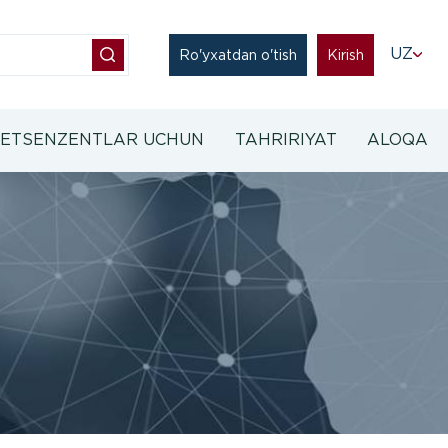
UZ
Ro'yxatdan o'tish
Kirish
ETSENZENTLAR UCHUN
TAHRIRIYAT
ALOQA