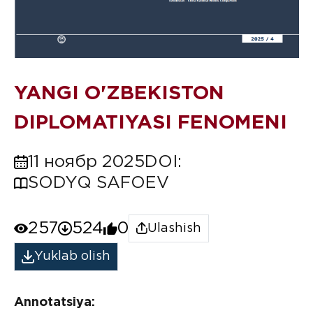
YANGI O'ZBEKISTON
DIPLOMATIYASI FENOMENI
11 ноябр 2025
DOI:
SODYQ SAFOEV
257
524
0
Ulashish
Yuklab olish
Annotatsiya: