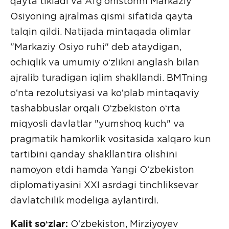
qayta tikladi va Afgʻonistonni Markaziy
Osiyoning ajralmas qismi sifatida qayta
talqin qildi. Natijada mintaqada olimlar
"Markaziy Osiyo ruhi" deb ataydigan,
ochiqlik va umumiy oʻzlikni anglash bilan
ajralib turadigan iqlim shakllandi. BMTning
oʻnta rezolutsiyasi va koʻplab mintaqaviy
tashabbuslar orqali Oʻzbekiston oʻrta
miqyosli davlatlar "yumshoq kuch" va
pragmatik hamkorlik vositasida xalqaro kun
tartibini qanday shakllantira olishini
namoyon etdi hamda Yangi Oʻzbekiston
diplomatiyasini XXI asrdagi tinchliksevar
davlatchilik modeliga aylantirdi.
Kalit soʻzlar:
Oʻzbekiston, Mirziyoyev